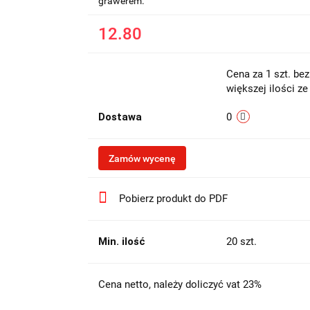
grawerem.
12.80
Cena za 1 szt. be
większej ilości z
Dostawa
0
Zamów wycenę
Pobierz produkt do PDF
Min. ilość
20 szt.
Cena netto, należy doliczyć vat 23%