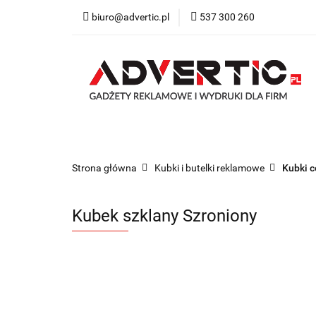
biuro@advertic.pl
537 300 260
NASZA OFERTA
Katalogi gadżety r
NASZA OFERTA
Drukarnia
Gadżety
Strona główna
Kubki i butelki reklamowe
Kubki c
Kubek szklany Szroniony