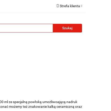
Strefa klienta
reklamowe
Zaloguj się
Zarejestruj się
Formularz kontaktowy
Zgody cookies
żety reklamowe
Blog
Kontakt
00 ml ze specjalną powłoką umożliwoającą nadruk
ykonać możemy też znakowanie kalką ceramiczną oraz