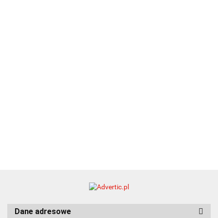
Zestaw
Zestaw
A5
25.20
Premi
dwustronny
13.40
upominkowy
15.90
piśmienniczy
drewniany
EKO
16.90
ZILE
21.80
typ C
35.90
Dane adresowe