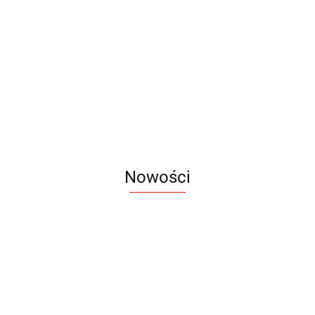
Kubek
Kubek
Black
Cork
Classic
Classic
Laser
300
Kubek
Kubek
Kubek
Cork
18.80
19.60
9.90
13.80
ml
ceramiczny
Gumowany
Gumowany
Retro
Adam
Jonas
11.90
19.90
17.90
Nowości
Notes
Notes
Pendriv
Sztruks
Mleczny
Twister
Pendrive
A5