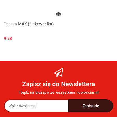
Teczka MAX (3 skrzydełka)
9.98
Zapisz się do Newslettera
I bądź na bieżąco ze wszystkimi nowościami!