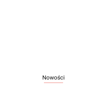
Kubek
Kubek
Kubek
Kubek
Black
Cork
Handy
Classic
Laser
300
Kubek
Kubek
Kubek
Cork
18.80
19.60
16.90
13.80
ml
ceramiczny
Gumowany
Gumowany
Retro
Adam
Jonas
11.90
19.90
17.90
Nowości