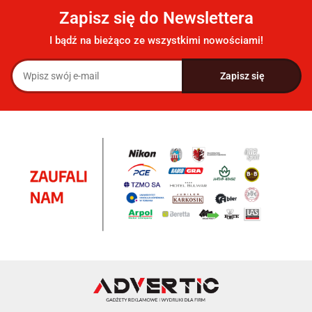
Zapisz się do Newslettera
I bądź na bieżąco ze wszystkimi nowościami!