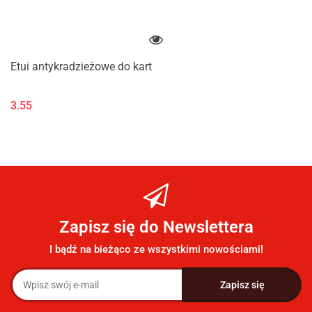
Etui antykradzieżowe do kart
3.55
Zapisz się do Newslettera
I bądź na bieżąco ze wszystkimi nowościami!