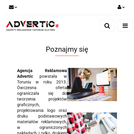
Zaloguj się
Zarejestruj się
Formularz kontaktowy
Poznajmy się
Zgody cookies
Agencja Reklamowa
Advertic
powstała w
Toruniu w roku 2013.
Ówczesna oferta
ograniczała się do
tworzenia projektów
graficznych,
projektowania logo oraz
druku podstawowych
materiałów reklamowych,
w ograniczonych
nakładach i tylko drukiem