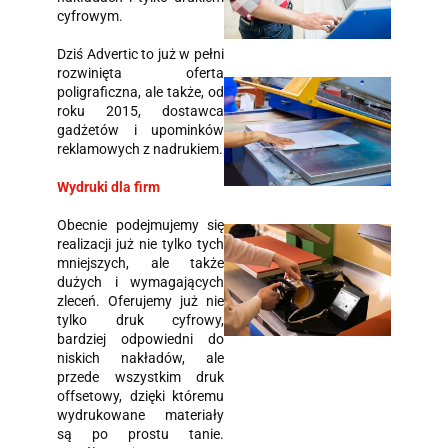
cyfrowym.
Dziś Advertic to już w pełni
rozwinięta oferta
poligraficzna, ale także, od
roku 2015, dostawca
gadżetów i upominków
reklamowych z nadrukiem.
Wydruki dla firm
Obecnie podejmujemy się
realizacji już nie tylko tych
mniejszych, ale także
dużych i wymagających
zleceń. Oferujemy już nie
tylko druk cyfrowy,
bardziej odpowiedni do
niskich nakładów, ale
przede wszystkim druk
offsetowy, dzięki któremu
wydrukowane materiały
są po prostu tanie.