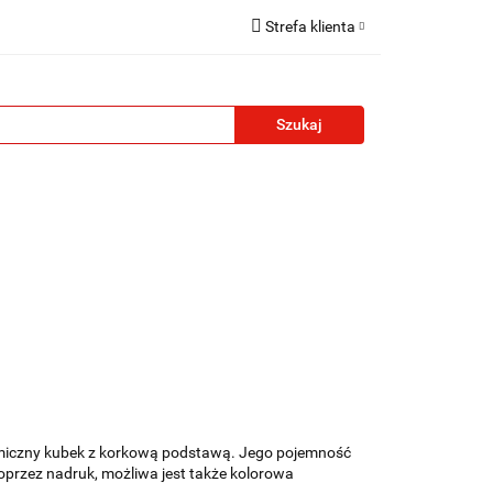
Strefa klienta
reklamowe
Zaloguj się
Zarejestruj się
Formularz kontaktowy
Zgody cookies
żety reklamowe
Blog
Kontakt
amiczny kubek z korkową podstawą. Jego pojemność
przez nadruk, możliwa jest także kolorowa