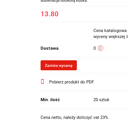
sublimacja dookołą kubka.
13.80
Cena katalogowa z
wyceny większej i
Dostawa
0
Zamów wycenę
Pobierz produkt do PDF
Min. ilość
20 sztuk
Cena netto, należy doliczyć vat 23%