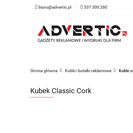
biuro@advertic.pl
537 300 260
NASZA OFERTA
Katalogi gadżety r
NASZA OFERTA
Drukarnia
Gadżety
Strona główna
Kubki i butelki reklamowe
Kubki c
Kubek Classic Cork