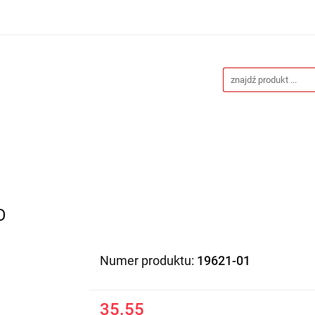
Drukarnia
Gadżety reklamowe
Stojaki i ścianki 
eklamowe
Blog
Kontakt
 reklamowe
Stojaki i ścianki reklamowe
Katalogi gad
O
Numer produktu:
19621-01
35.55