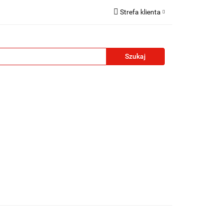
Strefa klienta
reklamowe
Zaloguj się
Zarejestruj się
Formularz kontaktowy
Zgody cookies
żety reklamowe
Blog
Kontakt