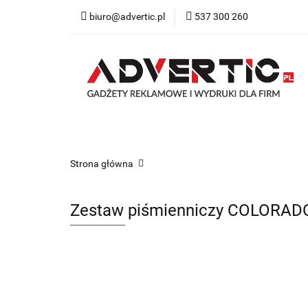
biuro@advertic.pl
537 300 260
NASZA OFERTA
Katalogi gadżety r
NASZA OFERTA
Drukarnia
Gadżety
Strona główna
Zestaw piśmienniczy COLORAD