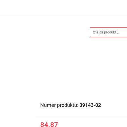
Drukarnia
Gadżety reklamowe
Stojaki i ścianki 
eklamowe
Blog
Kontakt
 reklamowe
Stojaki i ścianki reklamowe
Katalogi gad
Numer produktu:
09143-02
84.87