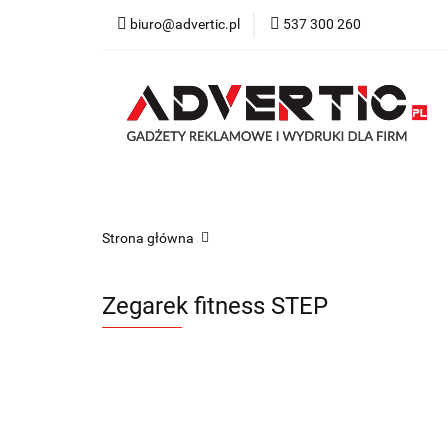
biuro@advertic.pl
537 300 260
NASZA OFERTA
Katalogi gadżety r
NASZA OFERTA
Drukarnia
Gadżety
Strona główna
Zegarek fitness STEP