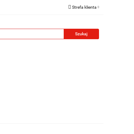
Strefa klienta
reklamowe
Zaloguj się
Zarejestruj się
Formularz kontaktowy
Zgody cookies
żety reklamowe
Blog
Kontakt