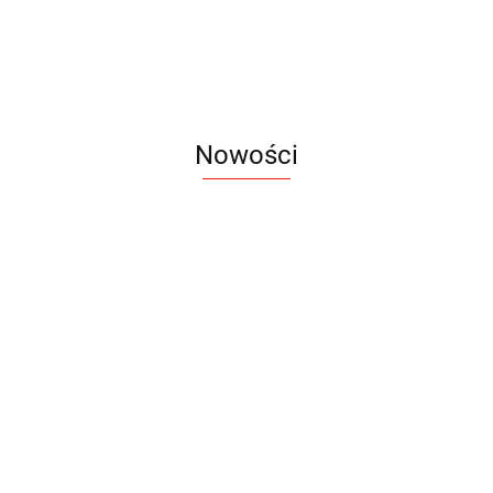
Nowości
Notes
Notes
Pendriv
Sztruks
Mleczny
Twister
Pendrive
A5
Zestaw
Zestaw
A5
25.20
Premi
dwustronny
13.40
upominkowy
15.90
piśmienniczy
drewniany
EKO
16.90
ZILE
21.80
typ C
35.90