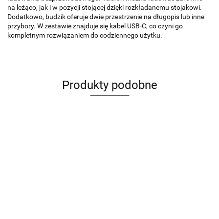
na leżąco, jak i w pozycji stojącej dzięki rozkładanemu stojakowi.
Dodatkowo, budzik oferuje dwie przestrzenie na długopis lub inne
przybory. W zestawie znajduje się kabel USB-C, co czyni go
kompletnym rozwiązaniem do codziennego użytku.
Produkty podobne
Zegar
ścien
Przybornik
Przybornik
Zegar na
Zegar na
Bransoletka
MATT
na biurko
na biurko
biurko z
biurko z
85.98
fitness
LITO
NUTTO
ładowarką
ładowarką
SPORTIVA
99.51
82.29
102.46
122.99
79.95
indukcyjną
indukcyjną
CORNELL
INDUCTO