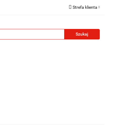
Strefa klienta
reklamowe
Zaloguj się
Zarejestruj się
Formularz kontaktowy
Zgody cookies
żety reklamowe
Blog
Kontakt