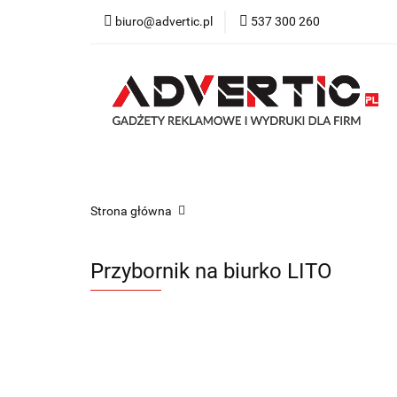
biuro@advertic.pl
537 300 260
NASZA OFERTA
Katalogi gadżety r
NASZA OFERTA
Drukarnia
Gadżety
Strona główna
Przybornik na biurko LITO