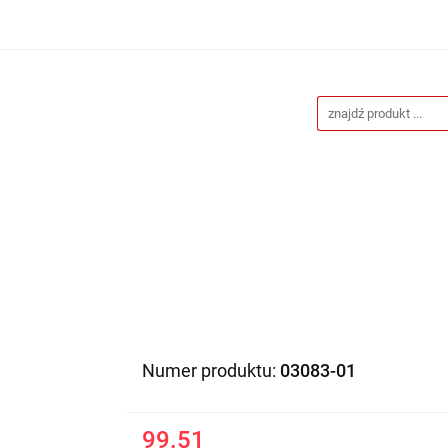
Drukarnia
Gadżety reklamowe
Stojaki i ścianki 
eklamowe
Blog
Kontakt
 reklamowe
Stojaki i ścianki reklamowe
Katalogi gad
Numer produktu:
03083-01
99.51