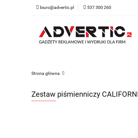
biuro@advertic.pl
537 300 260
NASZA OFERTA
Katalogi gadżety r
NASZA OFERTA
Drukarnia
Gadżety
Strona główna
Zestaw piśmienniczy CALIFORN