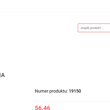
Drukarnia
Gadżety reklamowe
Stojaki i ścianki 
eklamowe
Blog
Kontakt
 reklamowe
Stojaki i ścianki reklamowe
Katalogi gad
IA
Numer produktu:
19150
56.46