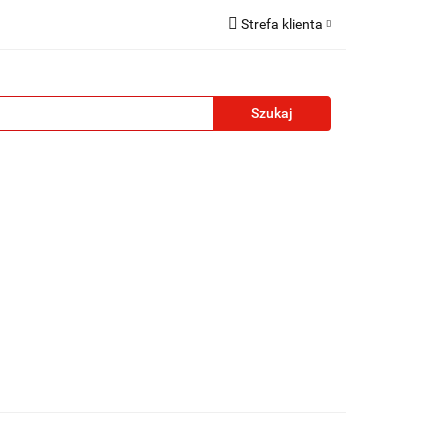
Strefa klienta
reklamowe
Zaloguj się
Zarejestruj się
Formularz kontaktowy
Zgody cookies
żety reklamowe
Blog
Kontakt