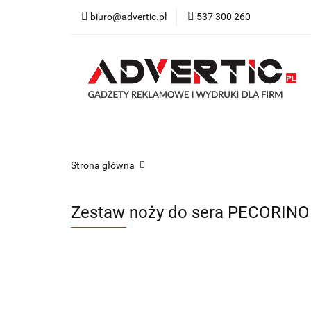
biuro@advertic.pl
537 300 260
NASZA OFERTA
Katalogi gadżety r
NASZA OFERTA
Drukarnia
Gadżety
Strona główna
Zestaw noży do sera PECORINO