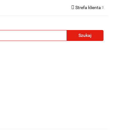
Strefa klienta
reklamowe
Zaloguj się
Zarejestruj się
Formularz kontaktowy
Zgody cookies
żety reklamowe
Blog
Kontakt