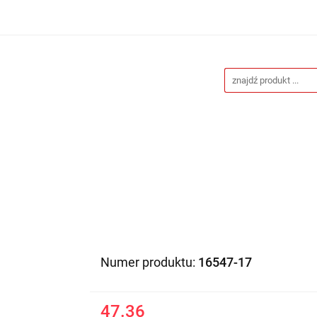
Drukarnia
Gadżety reklamowe
Stojaki i ścianki 
eklamowe
Blog
Kontakt
 reklamowe
Stojaki i ścianki reklamowe
Katalogi gad
Numer produktu:
16547-17
47.36