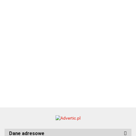
A5
Zestaw
Zestaw
A5
25.20
Premi
dwustronny
13.40
upominkowy
15.90
piśmienniczy
drewniany
EKO
16.90
ZILE
21.80
typ C
35.90
Dane adresowe