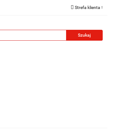
Strefa klienta
reklamowe
Zaloguj się
Zarejestruj się
Formularz kontaktowy
Zgody cookies
żety reklamowe
Blog
Kontakt