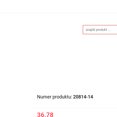
Drukarnia
Gadżety reklamowe
Stojaki i ścianki 
eklamowe
Blog
Kontakt
 reklamowe
Stojaki i ścianki reklamowe
Katalogi gad
Numer produktu:
20814-14
36.78