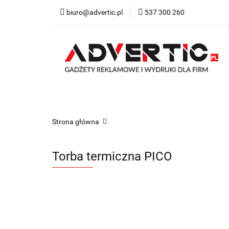
biuro@advertic.pl
537 300 260
NASZA OFERTA
Katalogi gadżety r
NASZA OFERTA
Drukarnia
Gadżety
Strona główna
Torba termiczna PICO