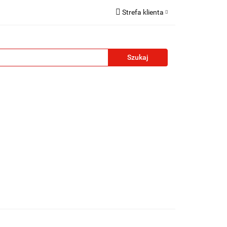
Strefa klienta
reklamowe
Zaloguj się
Zarejestruj się
Formularz kontaktowy
Zgody cookies
żety reklamowe
Blog
Kontakt