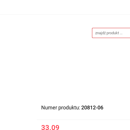
Drukarnia
Gadżety reklamowe
Stojaki i ścianki 
eklamowe
Blog
Kontakt
 reklamowe
Stojaki i ścianki reklamowe
Katalogi gad
Numer produktu:
20812-06
33.09