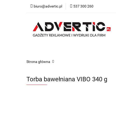
biuro@advertic.pl
537 300 260
NASZA OFERTA
Katalogi gadżety r
NASZA OFERTA
Drukarnia
Gadżety
Strona główna
Torba bawełniana VIBO 340 g