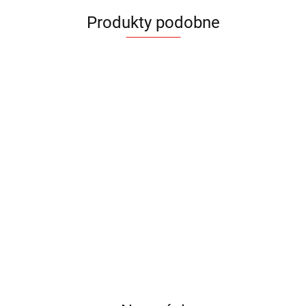
Produkty podobne
Kabel
Kabel
Kabel
Kabel
Kabel
USB
USB
USB
USB
USB
Kabel do
3 w 1
3 w 1
3 w 1
6 w 1
6 w 1
Ładowarka
Ładowarka
26.94
46.62
39.24
35.55
28.98
ładowania
FAST
FLAX
LUX
RICO
RICO
indukcyjna
indukcyjna
SLOPI
KYOTO
LINO
35.06
43.67
46.62