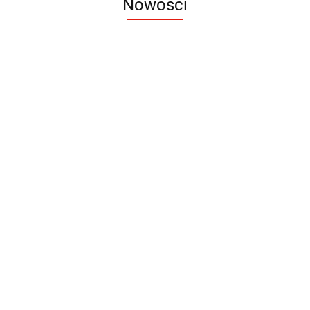
Nowości
Notes
Notes
Pendriv
Sztruks
Mleczny
Twister
Pendrive
A5
Zestaw
Zestaw
A5
25.20
Premi
dwustronny
13.40
upominkowy
15.90
piśmienniczy
drewniany
EKO
16.90
ZILE
21.80
typ C
35.90