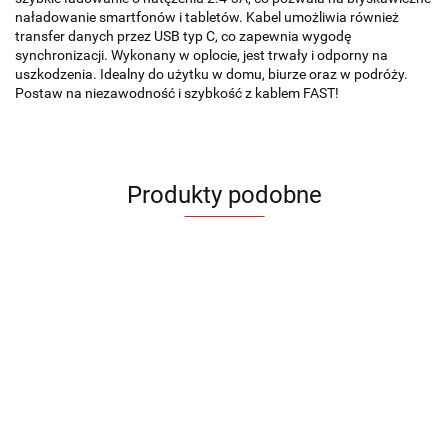
naładowanie smartfonów i tabletów. Kabel umożliwia również
transfer danych przez USB typ C, co zapewnia wygodę
synchronizacji. Wykonany w oplocie, jest trwały i odporny na
uszkodzenia. Idealny do użytku w domu, biurze oraz w podróży.
Postaw na niezawodność i szybkość z kablem FAST!
Produkty podobne
Kabel
Kabel
Kabel
USB
USB
Dług
USB 3
Smycz do
3 w 1
6 w 1
z
W 1
19.56
28.98
Rozdzielacz
telefonu z
TALA
RICO
25.22
kabl
BALJO
bambusowy
Ładowarka
13.52
funkcją
USB
25.22
HUB USB z
samochodowa
ładowania
30.63
CHA