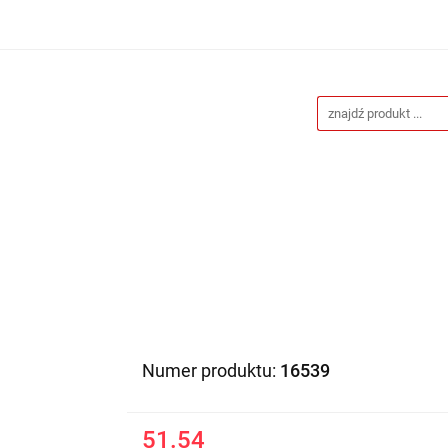
Drukarnia
Gadżety reklamowe
Stojaki i ścianki 
eklamowe
Blog
Kontakt
 reklamowe
Stojaki i ścianki reklamowe
Katalogi gad
Numer produktu:
16539
51.54