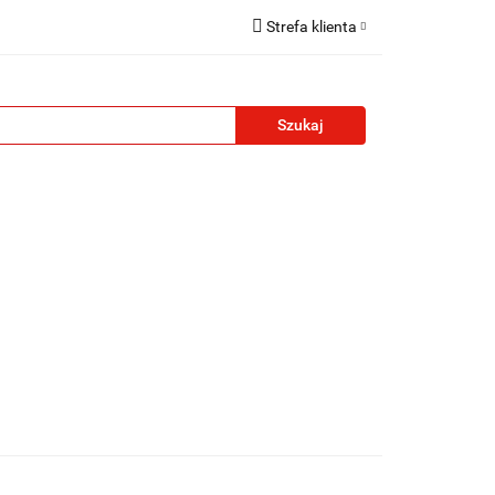
Strefa klienta
reklamowe
Zaloguj się
Zarejestruj się
Formularz kontaktowy
Zgody cookies
żety reklamowe
Blog
Kontakt