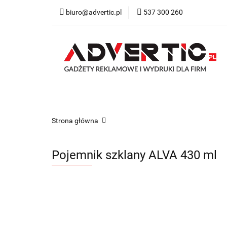
biuro@advertic.pl
537 300 260
NASZA OFERTA
Katalogi gadżety r
NASZA OFERTA
Drukarnia
Gadżety
Strona główna
Pojemnik szklany ALVA 430 ml