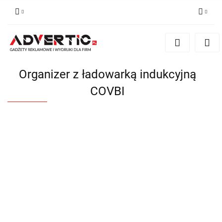
Zaloguj się
Zarejestruj się
Formularz kontaktowy
Organizer z ładowarką indukcyjną
Zgody cookies
COVBI