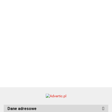
Zestaw
Zestaw
A5
25.20
Premi
dwustronny
13.40
upominkowy
15.90
piśmienniczy
drewniany
EKO
16.90
ZILE
21.80
typ C
35.90
Dane adresowe