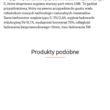
C, które stopniowo wypiera starszy port micro USB. To gadżet
przyszłościowy, który na pewno przypadnie do gustu wielu
miłośnikom nowych technologii i naturalnych materiałów.
Dane techniczne: wejście typu C: 5V/2,4A, wyjście ładowarki
indukcyjnej 5V/0,7A, wydajność konwersji 70%, odległość
ładowania bezprzewodowego <5mm, moc ładowania 5W
Produkty podobne
Długopis
Długopi
Organizer
Przybornik
Ładowarka
Ładowarka
z
z
z
z
indukcyjna
indukcyjna
kablem
kablem
13.52
13.52
ładowarką
ładowarką
LEVORA
LUMEE
USB
USB
98.39
87.33