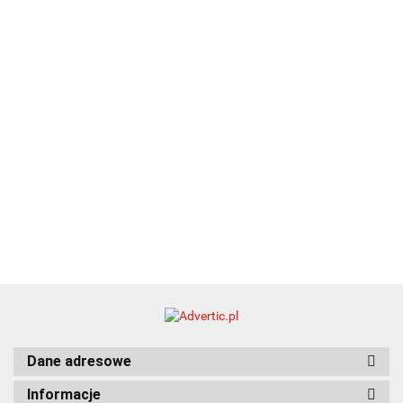
drewniany
EKO
16.90
ZILE
21.80
typ C
35.90
Dane adresowe
Informacje