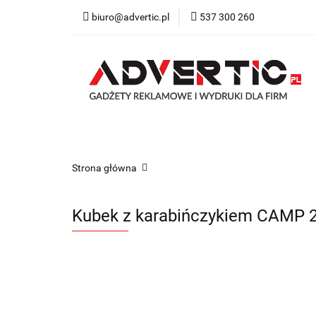
biuro@advertic.pl
537 300 260
NASZA OFERTA
Katalogi gadżety r
NASZA OFERTA
Drukarnia
Gadżety
Strona główna
Kubek z karabińczykiem CAMP 