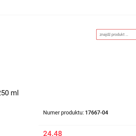
Drukarnia
Gadżety reklamowe
Stojaki i ścianki 
eklamowe
Blog
Kontakt
 reklamowe
Stojaki i ścianki reklamowe
Katalogi gad
250 ml
Numer produktu:
17667-04
24.48