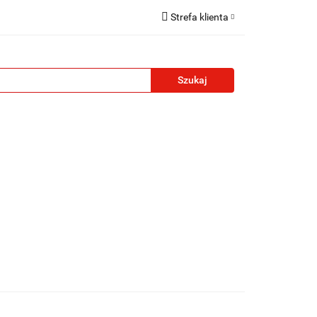
Strefa klienta
reklamowe
Zaloguj się
Zarejestruj się
Formularz kontaktowy
Zgody cookies
żety reklamowe
Blog
Kontakt