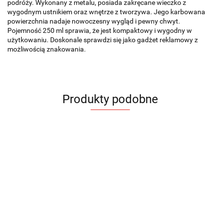
podróży. Wykonany z metalu, posiada zakręcane wieczko z
wygodnym ustnikiem oraz wnętrze z tworzywa. Jego karbowana
powierzchnia nadaje nowoczesny wygląd i pewny chwyt.
Pojemność 250 ml sprawia, że jest kompaktowy i wygodny w
użytkowaniu. Doskonale sprawdzi się jako gadżet reklamowy z
możliwością znakowania.
Produkty podobne
Kubek z
Kubek
Kubek
Kubek
Kubek
dwiema
emaliowany
emaliowany
emaliowany
emaliowany
komorami
Ku
20.79
EMAL 300
EMAL 300
EMAL 300
SUBLIM
DUI 420
ka
18.33
18.33
18.33
22.02