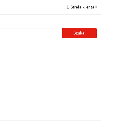
Strefa klienta
reklamowe
Zaloguj się
Zarejestruj się
Formularz kontaktowy
Zgody cookies
żety reklamowe
Blog
Kontakt