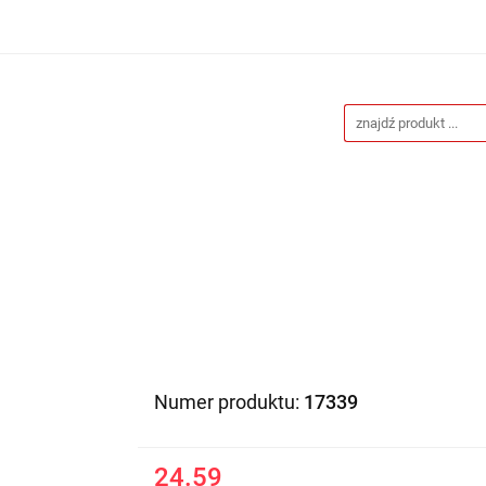
Drukarnia
Gadżety reklamowe
Stojaki i ścianki 
eklamowe
Blog
Kontakt
 reklamowe
Stojaki i ścianki reklamowe
Katalogi gad
Numer produktu:
17339
24.59