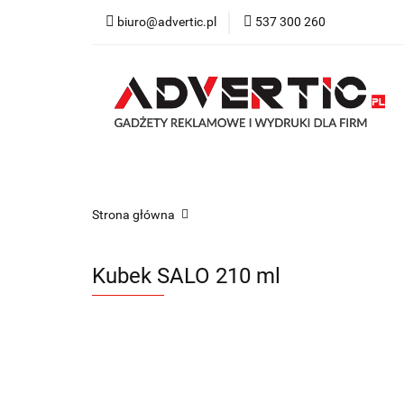
biuro@advertic.pl
537 300 260
NASZA OFERTA
Katalogi gadżety r
NASZA OFERTA
Drukarnia
Gadżety
Strona główna
Kubek SALO 210 ml