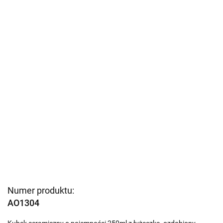
Numer produktu:
AO1304
Kubek ceramiczny o pojemności 250ml z łyżeczką, ozdobiony