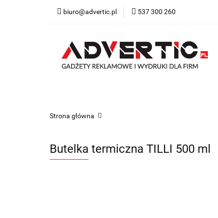
biuro@advertic.pl
537 300 260
NASZA OFERTA
Katalogi gadżety r
NASZA OFERTA
Drukarnia
Gadżety
Strona główna
Butelka termiczna TILLI 500 ml