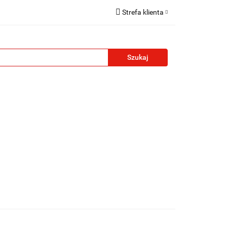
Strefa klienta
reklamowe
Zaloguj się
Zarejestruj się
Formularz kontaktowy
Zgody cookies
żety reklamowe
Blog
Kontakt