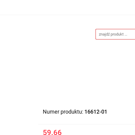
Drukarnia
Gadżety reklamowe
Stojaki i ścianki 
eklamowe
Blog
Kontakt
 reklamowe
Stojaki i ścianki reklamowe
Katalogi gad
Numer produktu:
16612-01
59.66