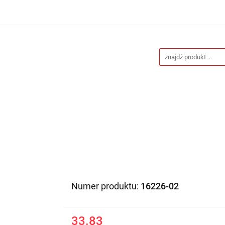
Drukarnia
Gadżety reklamowe
Stojaki i ścianki 
eklamowe
Blog
Kontakt
 reklamowe
Stojaki i ścianki reklamowe
Katalogi gad
Numer produktu:
16226-02
33.83