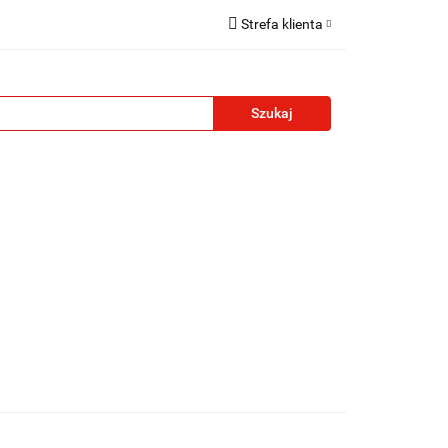
Strefa klienta
reklamowe
Zaloguj się
Zarejestruj się
Formularz kontaktowy
Zgody cookies
żety reklamowe
Blog
Kontakt