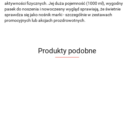
aktywności fizycznych. Jej duża pojemność (1000 ml), wygodny
pasek do noszenia i nowoczesny wygląd sprawiają, że świetnie
sprawdza się jako nośnik marki - szczególnie w zestawach
promocyjnych lub akcjach prozdrowotnych.
Produkty podobne
Bidon
Bidon
Bidon
Bidon
Bidon
GREY
GREY
GREY
MOTIVA
MOTIVA
700
700
700
26.50
32.60
32.60
mini
mini
ml
ml
ml
Bidon
Bidon
19.56
19.56
500 ml
500 ml
motywacyjny
motywacyjny
1000 ml
1000 ml
27.68
27.68
MOTIVA
MOTIVA