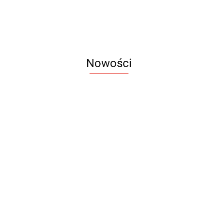
Nowości
Notes
Notes
Pendriv
Sztruks
Mleczny
Twister
Pendrive
A5
Zestaw
Zestaw
A5
25.20
Premi
dwustronny
13.40
upominkowy
15.90
piśmienniczy
drewniany
EKO
16.90
ZILE
21.80
typ C
35.90