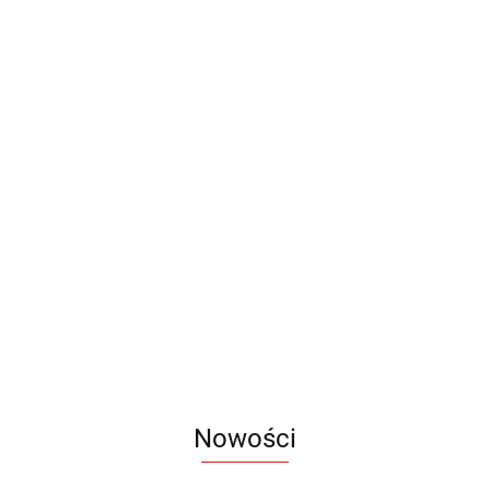
Powerbank
Powerbank
Powerbank
Powerbank
drewniany
Eko
Laser Light
bambusowy
4000 mAh
Solarny 10
8000 mAh
Ładowarka
8000 mAh
66.00
99.00
99.00
75.60
000 mAh
bezprzewodow
Bamboo
41.90
Nowości