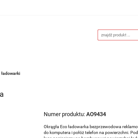
Drukarnia
Gadżety reklamowe
Stojaki i ścianki 
eklamowe
Blog
Kontakt
 reklamowe
Stojaki i ścianki reklamowe
Katalogi gad
 ładowarki
na
Numer produktu:
AO9434
Okrągła Eco ładowarka bezprzewodowa reklamo
do komputera i połóż telefon na powierzchni. Pod