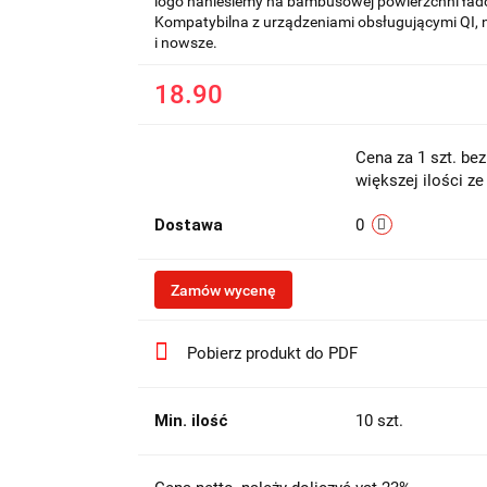
logo naniesiemy na bambusowej powierzchni ład
Kompatybilna z urządzeniami obsługującymi QI, 
i nowsze.
18.90
Cena za 1 szt. be
większej ilości z
Dostawa
0
Zamów wycenę
Pobierz produkt do PDF
Min. ilość
10 szt.