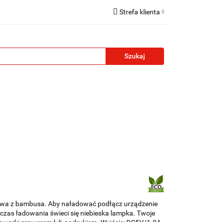
Strefa klienta
reklamowe
Zaloguj się
Zarejestruj się
Formularz kontaktowy
Zgody cookies
żety reklamowe
Blog
Kontakt
wa z bambusa. Aby naładować podłącz urządzenie
czas ładowania świeci się niebieska lampka. Twoje