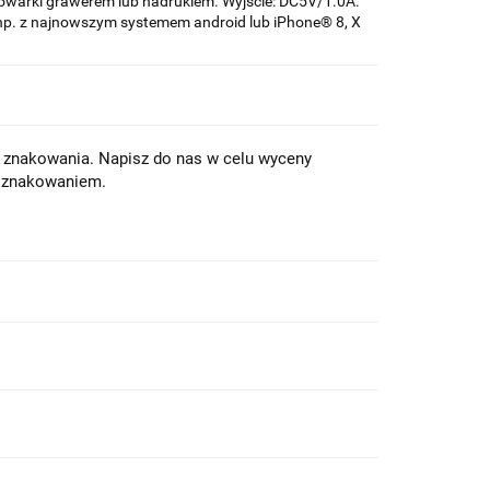
owarki grawerem lub nadrukiem. Wyjście: DC5V/1.0A.
np. z najnowszym systemem android lub iPhone® 8, X
z znakowania. Napisz do nas w celu wyceny
e znakowaniem.