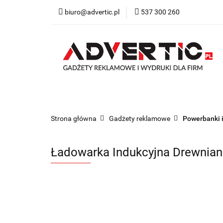
biuro@advertic.pl
537 300 260
NASZA OFERTA
Katalogi gadżety r
NASZA OFERTA
Drukarnia
Gadżety
Strona główna
Gadżety reklamowe
Powerbanki i
Ładowarka Indukcyjna Drewnia