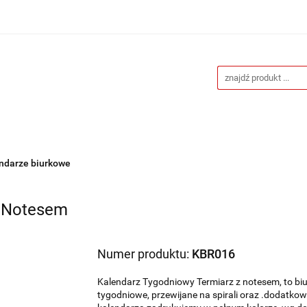
Drukarnia
Gadżety reklamowe
Stojaki i ścianki 
eklamowe
Blog
Kontakt
 reklamowe
Stojaki i ścianki reklamowe
Katalogi gad
ndarze biurkowe
z Notesem
Numer produktu:
KBR016
Kalendarz Tygodniowy Termiarz z notesem, to bi
tygodniowe, przewijane na spirali oraz .dodatk