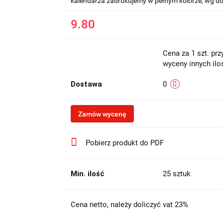
kalendarza zadrukujemy w pełnym kolorze, wg do
9.80
Cena za 1 szt. pr
wyceny innych iloś
Dostawa
0
Zamów wycenę
Pobierz produkt do PDF
Min. ilość
25 sztuk
Cena netto, należy doliczyć vat 23%