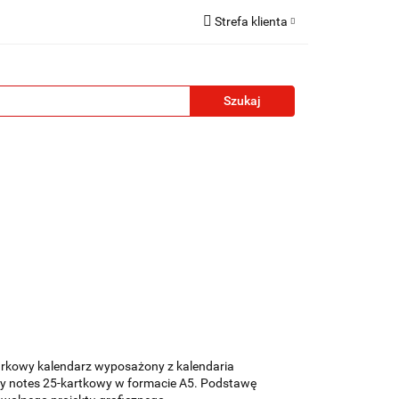
Strefa klienta
reklamowe
Zaloguj się
Zarejestruj się
Formularz kontaktowy
Zgody cookies
żety reklamowe
Blog
Kontakt
urkowy kalendarz wyposażony z kalendaria
owy notes 25-kartkowy w formacie A5. Podstawę