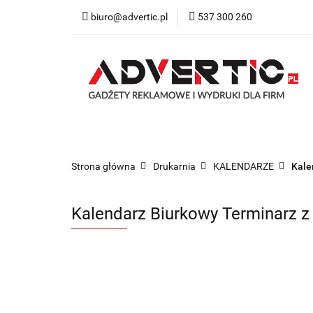
biuro@advertic.pl
537 300 260
NASZA OFERTA
Katalogi gadżety r
NASZA OFERTA
Drukarnia
Gadżety
Strona główna
Drukarnia
KALENDARZE
Kale
Kalendarz Biurkowy Terminarz 