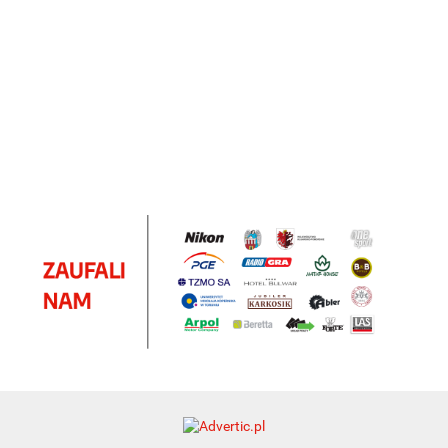
Notes
Pendriv
Sztruks
Mleczny
Twister
Pendrive
A5
Zestaw
Zestaw
A5
25.20
Premi
dwustronny
13.40
upominkowy
15.90
piśmienniczy
drewniany
EKO
16.90
ZILE
21.80
typ C
35.90