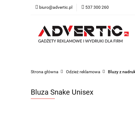
biuro@advertic.pl
537 300 260
NASZA OFERTA
Katalogi gadżety r
NASZA OFERTA
Drukarnia
Gadżety
Strona główna
Odzież reklamowa
Bluzy z nadru
Bluza Snake Unisex