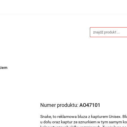
Drukarnia
Gadżety reklamowe
Stojaki i ścianki 
eklamowe
Blog
Kontakt
 reklamowe
Stojaki i ścianki reklamowe
Katalogi gad
kiem
Numer produktu:
AO47101
Snake, to reklamowa bluza z kapturem Unisex. Bl
u dołu oraz kaptur ze sznurkiem w tym samym kol