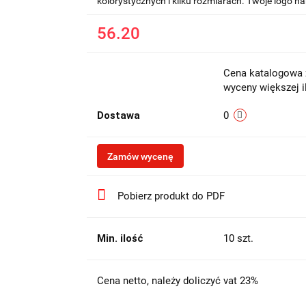
kolorystycznych i kilku rozmiarach. Twoje logo na
56.20
Cena katalogowa z
wyceny większej i
Dostawa
0
Zamów wycenę
Pobierz produkt do PDF
Min. ilość
10 szt.
Cena netto, należy doliczyć vat 23%