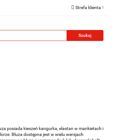
Strefa klienta
reklamowe
Zaloguj się
Zarejestruj się
Formularz kontaktowy
Zgody cookies
żety reklamowe
Blog
Kontakt
uza posiada kieszeń kangurka, elastan w mankietach i
orze. Bluza dostępna jest w wielu wersjach