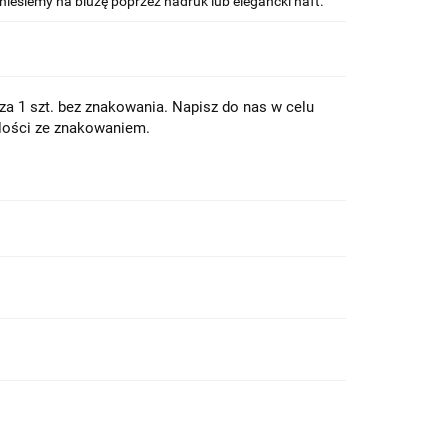
niesiemy na bluzę poprzez nadruk lub elegancki haft.
a 1 szt. bez znakowania. Napisz do nas w celu
lości ze znakowaniem.