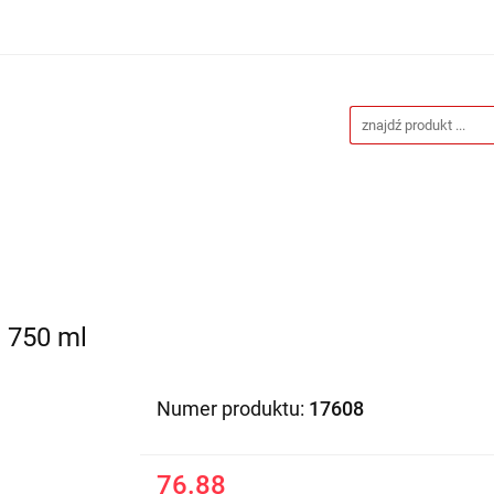
Drukarnia
Gadżety reklamowe
Stojaki i ścianki 
eklamowe
Blog
Kontakt
 reklamowe
Stojaki i ścianki reklamowe
Katalogi gad
 750 ml
Numer produktu:
17608
76.88