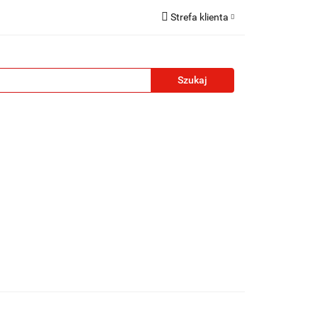
Strefa klienta
reklamowe
Zaloguj się
Zarejestruj się
Formularz kontaktowy
Zgody cookies
żety reklamowe
Blog
Kontakt