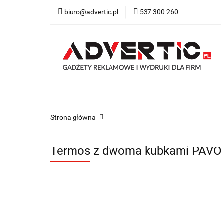
biuro@advertic.pl
537 300 260
NASZA OFERTA
Katalogi gadżety r
NASZA OFERTA
Drukarnia
Gadżety
Strona główna
Termos z dwoma kubkami PAVO