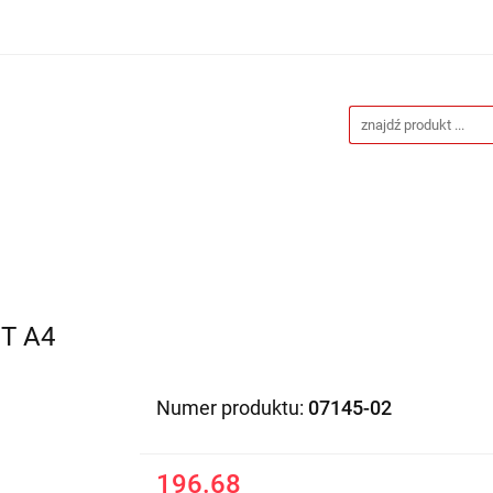
Drukarnia
Gadżety reklamowe
Stojaki i ścianki 
eklamowe
Blog
Kontakt
 reklamowe
Stojaki i ścianki reklamowe
Katalogi gad
ET A4
Numer produktu:
07145-02
196.68