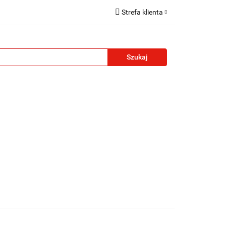
Strefa klienta
reklamowe
Zaloguj się
Zarejestruj się
Formularz kontaktowy
Zgody cookies
żety reklamowe
Blog
Kontakt