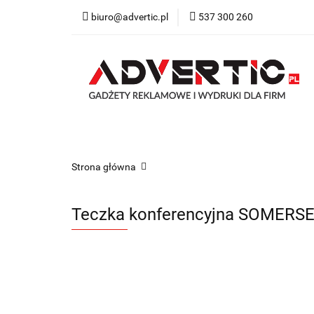
biuro@advertic.pl
537 300 260
NASZA OFERTA
Katalogi gadżety r
NASZA OFERTA
Drukarnia
Gadżety
Strona główna
Teczka konferencyjna SOMERS