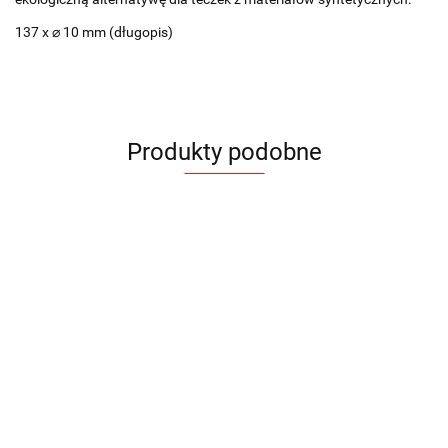
137 x ⌀ 10 mm (długopis)
Produkty podobne
Teczka
CARLIS
A5
89.18
Teczka
Teczka
Teczka
Teczka
konferencyjna
konferencyjna
konferencyjna
konferency
BOTE A4
AGENDE A4
HOOK A4
HOOK A5
18.33
55.23
47.85
38.75