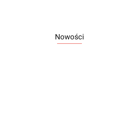
Nowości
Notes
Notes
Pendriv
Sztruks
Mleczny
Twister
Pendrive
A5
Zestaw
Zestaw
A5
25.20
Premi
dwustronny
13.40
upominkowy
15.90
piśmienniczy
drewniany
EKO
16.90
ZILE
21.80
typ C
35.90