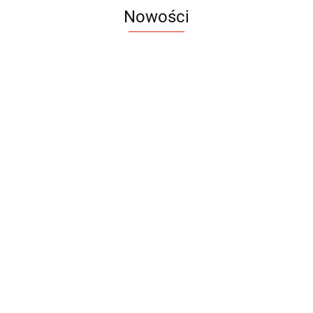
Nowości
Notes
Notes
Pendriv
Sztruks
Mleczny
Twister
Pendrive
A5
Zestaw
Zestaw
A5
25.20
Premi
dwustronny
13.40
upominkowy
15.90
piśmienniczy
drewniany
EKO
16.90
ZILE
21.80
typ C
35.90