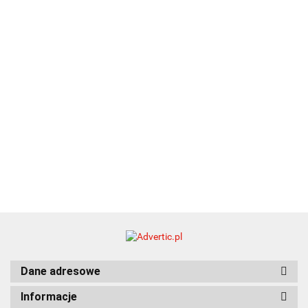
EKO
16.90
ZILE
21.80
typ C
35.90
Dane adresowe
Informacje