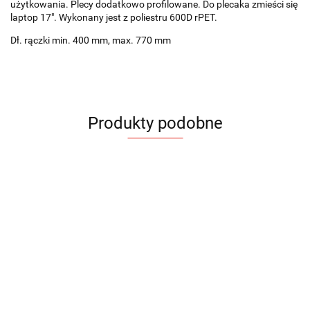
użytkowania. Plecy dodatkowo profilowane. Do plecaka zmieści się
laptop 17". Wykonany jest z poliestru 600D rPET.
Dł. rączki min. 400 mm, max. 770 mm
Produkty podobne
Plecak
Plecak
Plecak
Plecak
Plecak
Plecak
Plecak
Plecak
rPET
SUIT
BOARD
TRAMP
TRAMP
MARSH
CASUAL
CASUAL
UTILE
71.22
67.65
72.57
85.98
85.98
85.98
28.17
28.17