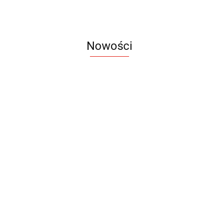
Nowości
Notes
Notes
Pendriv
Sztruks
Mleczny
Twister
Pendrive
A5
Zestaw
Zestaw
A5
25.20
Premi
dwustronny
13.40
upominkowy
15.90
piśmienniczy
drewniany
EKO
16.90
ZILE
21.80
typ C
35.90