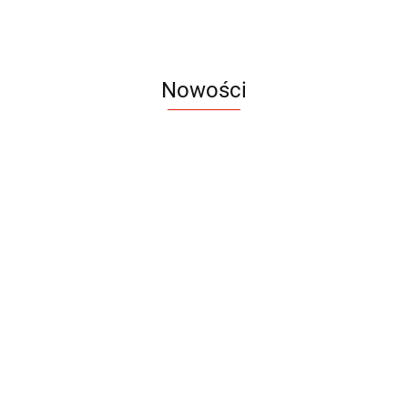
Nowości
Notes
Notes
Pendriv
Sztruks
Mleczny
Twister
Pendrive
A5
Zestaw
Zestaw
A5
25.20
Premi
dwustronny
13.40
upominkowy
15.90
piśmienniczy
drewniany
EKO
16.90
ZILE
21.80
typ C
35.90