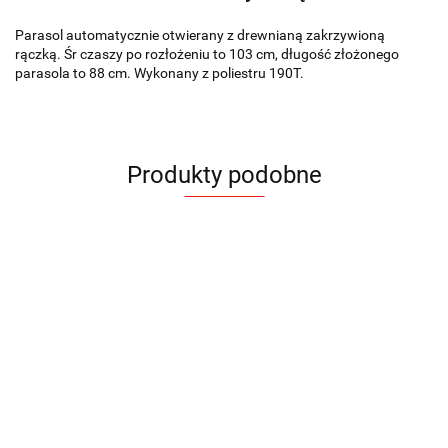
Parasol automatycznie otwierany z drewnianą zakrzywioną
rączką. Śr czaszy po rozłożeniu to 103 cm, długość złożonego
parasola to 88 cm. Wykonany z poliestru 190T.
Produkty podobne
Parasol
Parasol
P
Parasol
Parasol
Parasol
Parasol
Parasol
FOLI
LIF
L
BETILLA
BETILLA
BETILLA
dziecięcy
dziecięcy
32.60
43.67
4
DINO
MIAU
44.16
44.16
44.16
43.67
43.67