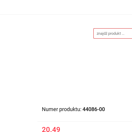
Drukarnia
Gadżety reklamowe
Stojaki i ścianki 
eklamowe
Blog
Kontakt
 reklamowe
Stojaki i ścianki reklamowe
Katalogi gad
Numer produktu:
44086-00
20.49