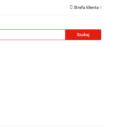
Strefa klienta
reklamowe
Zaloguj się
Zarejestruj się
Formularz kontaktowy
Zgody cookies
żety reklamowe
Blog
Kontakt