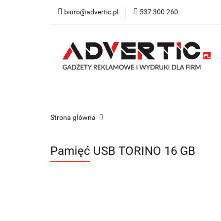
biuro@advertic.pl
537 300 260
NASZA OFERTA
Katalogi gadżety r
NASZA OFERTA
Drukarnia
Gadżety
Strona główna
Pamięć USB TORINO 16 GB