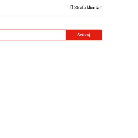
Strefa klienta
reklamowe
Zaloguj się
Zarejestruj się
Formularz kontaktowy
Zgody cookies
żety reklamowe
Blog
Kontakt