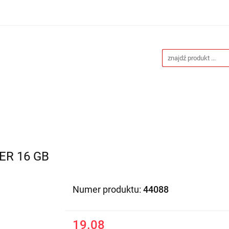
Drukarnia
Gadżety reklamowe
Stojaki i ścianki 
eklamowe
Blog
Kontakt
 reklamowe
Stojaki i ścianki reklamowe
Katalogi gad
ER 16 GB
Numer produktu:
44088
19.08