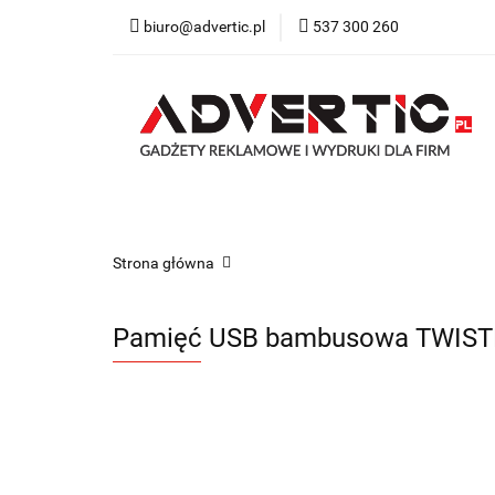
biuro@advertic.pl
537 300 260
NASZA OFERTA
Katalogi gadżety r
NASZA OFERTA
Drukarnia
Gadżety
Strona główna
Pamięć USB bambusowa TWIST