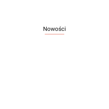
Nowości
Notes
Notes
Pendriv
Sztruks
Mleczny
Twister
Pendrive
A5
Zestaw
Zestaw
A5
25.20
Premi
dwustronny
13.40
upominkowy
15.90
piśmienniczy
drewniany
EKO
16.90
ZILE
21.80
typ C
35.90