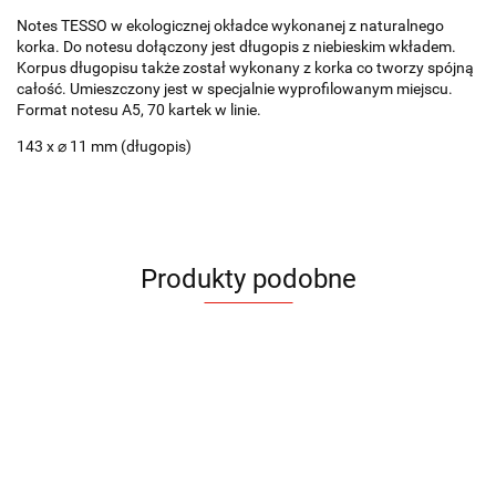
Notes TESSO w ekologicznej okładce wykonanej z naturalnego
korka. Do notesu dołączony jest długopis z niebieskim wkładem.
Korpus długopisu także został wykonany z korka co tworzy spójną
całość. Umieszczony jest w specjalnie wyprofilowanym miejscu.
Format notesu A5, 70 kartek w linie.
143 x ⌀ 11 mm (długopis)
Produkty podobne
Notes
Notes
Notes
Notes
Notes
Notes
Notes
Notes
CORA
ELIN
FILO
COCO
Notes
BLAKK
KLAPP
KLAPP
kawowy
A5
A5
A5
A5
CANTRA
A5
A5
A5
15.87
19.56
20.30
24.48