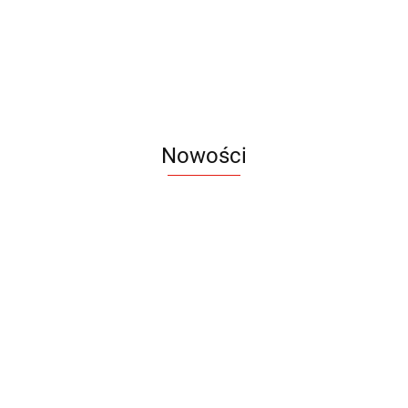
KOPI A5
26.94
17.84
17.84
A5
20.30
21.40
Nowości
Notes
Notes
Pendriv
Sztruks
Mleczny
Twister
Pendrive
A5
Zestaw
Zestaw
A5
25.20
Premi
dwustronny
13.40
upominkowy
15.90
piśmienniczy
drewniany
EKO
16.90
ZILE
21.80
typ C
35.90