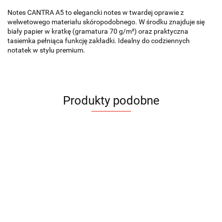
Notes CANTRA A5 to elegancki notes w twardej oprawie z
welwetowego materiału skóropodobnego. W środku znajduje się
biały papier w kratkę (gramatura 70 g/m²) oraz praktyczna
tasiemka pełniąca funkcję zakładki. Idealny do codziennych
notatek w stylu premium.
Produkty podobne
Notes
Notes
Notes
Notes
Notes
Notes
Notes
Notes
CORA
ELIN
FILO
COCO
Notes
HOLDI
BLAKK
KLAPP
KLAPP
A5
A5
A5
A5
kawowy
A5
A5
A5
A5
15.87
19.56
20.30
24.48
27.68
26.94
17.84
17.84
KOPI A5
20.30