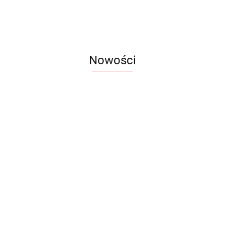
Nowości
Notes
Notes
Pendriv
Sztruks
Mleczny
Twister
Pendrive
A5
Zestaw
Zestaw
A5
25.20
Premi
dwustronny
13.40
upominkowy
15.90
piśmienniczy
drewniany
EKO
16.90
ZILE
21.80
typ C
35.90