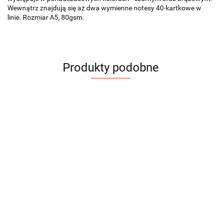
Wewnątrz znajdują się aż dwa wymienne notesy 40-kartkowe w
linie. Rozmiar A5, 80gsm.
Produkty podobne
Notes
Notes
Notes
Notes
Notes
Notes
Notes
Notes
Notes
FLAF
FLAF
KOFE
COCO
HOLDI
BLAKK
BELLIS
BELLIS
BELLIS
A5
A5
A5
A5
A5
A5
A5
A5
A5
36.78
36.78
22.76
24.48
27.68
26.94
36.89
36.89
36.89