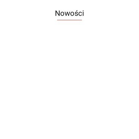
Nowości
Notes
Notes
Pendriv
Sztruks
Mleczny
Twister
Pendrive
A5
Zestaw
Zestaw
A5
25.20
Premi
dwustronny
13.40
upominkowy
15.90
piśmienniczy
drewniany
EKO
16.90
ZILE
21.80
typ C
35.90