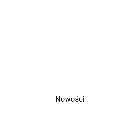
Notes
Notes
Notes
Notes
Notes
Notes
Notes
Notes
Notes
FLAF
FLAF
HOLDI
BLAKK
RETRO
RETRO
RETRO
BELLIS
BELLIS
A5
A5
A5
A5
A5
A5
LITE
36.78
36.78
A5
A5
27.68
26.94
46.62
46.62
30.63
36.89
36.89
A5
Nowości