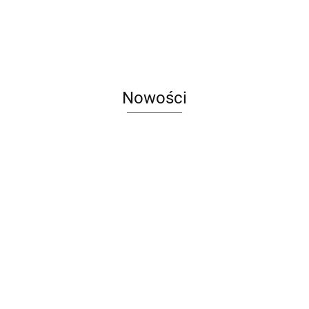
Nowości
Notes
Notes
Pendriv
Sztruks
Mleczny
Twister
Pendrive
A5
Zestaw
Zestaw
A5
25.20
Premi
dwustronny
13.40
upominkowy
15.90
piśmienniczy
drewniany
EKO
16.90
ZILE
21.80
typ C
35.90