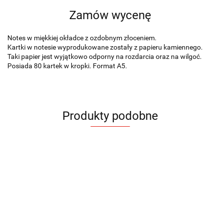
Zamów wycenę
Notes w miękkiej okładce z ozdobnym złoceniem.
Kartki w notesie wyprodukowane zostały z papieru kamiennego.
Taki papier jest wyjątkowo odporny na rozdarcia oraz na wilgoć.
Posiada 80 kartek w kropki. Format A5.
Produkty podobne
Notes
Notes
Notes
Notes
Notes
Notes
Notes
Notes
Notes
FLAF
FLAF
LORE
LORE
LORE
IDELO
BELLIS
BELLIS
BELLIS
A5
A5
A5
A5
A5
B5
A5
A5
A5
36.78
36.78
49.08
49.08
49.08
54.00
36.89
36.89
36.89